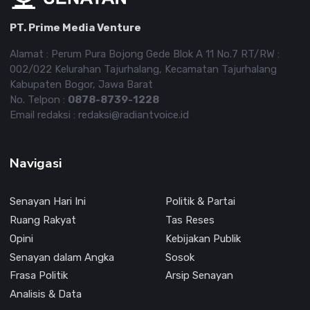
PT. Prime Media Venture
Alamat : Perum Pura Bojong Gede Blok A 11 No.7 RT/RW :
002/022 Kelurahan Tajurhalang, Kecamatan Tajurhalang
Kabupaten Bogor, Jawa Barat
No. Telpon :
0878-8739-1228
Email redaksi : redaksi@radiantvoice.id
Navigasi
Senayan Hari Ini
Politik & Partai
Ruang Rakyat
Tas Reses
Opini
Kebijakan Publik
Senayan dalam Angka
Sosok
Frasa Politik
Arsip Senayan
Analisis & Data