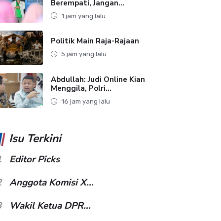
Berempati, Jangan...
1 jam yang lalu
Politik Main Raja-Rajaan
5 jam yang lalu
Abdullah: Judi Online Kian
Menggila, Polri...
16 jam yang lalu
Isu Terkini
1
Editor Picks
2
Anggota Komisi X...
3
Wakil Ketua DPR...