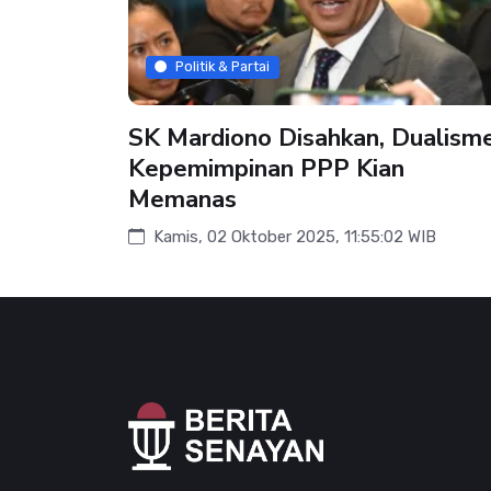
Politik & Partai
SK Mardiono Disahkan, Dualism
Kepemimpinan PPP Kian
Memanas
Kamis, 02 Oktober 2025, 11:55:02 WIB