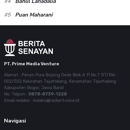
#4
Bahlil Lahadalia
#5
Puan Maharani
PT. Prime Media Venture
Alamat : Perum Pura Bojong Gede Blok A 11 No.7 RT/RW :
002/022 Kelurahan Tajurhalang, Kecamatan Tajurhalang
Kabupaten Bogor, Jawa Barat
No. Telpon :
0878-8739-1228
Email redaksi : redaksi@radiantvoice.id
Navigasi