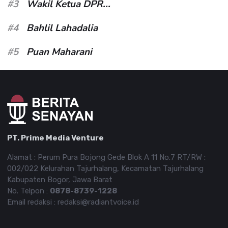
#3
Wakil Ketua DPR...
#4
Bahlil Lahadalia
#5
Puan Maharani
PT. Prime Media Venture
Alamat : Perum Pura Bojong Gede Blok A 11 No.7 RT/RW :
002/022 Kelurahan Tajurhalang, Kecamatan Tajurhalang
Kabupaten Bogor, Jawa Barat
No. Telpon :
0878-8739-1228
Email redaksi : redaksi@radiantvoice.id