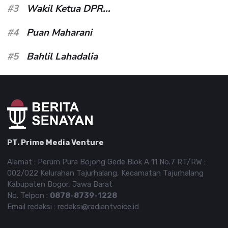
#3
Wakil Ketua DPR...
#4
Puan Maharani
#5
Bahlil Lahadalia
PT. Prime Media Venture
Alamat : Perum Pura Bojong Gede Blok A 11 No.7 RT/RW :
002/022 Kelurahan Tajurhalang, Kecamatan Tajurhalang
Kabupaten Bogor, Jawa Barat
No. Telpon :
0878-8739-1228
Email redaksi : redaksi@radiantvoice.id