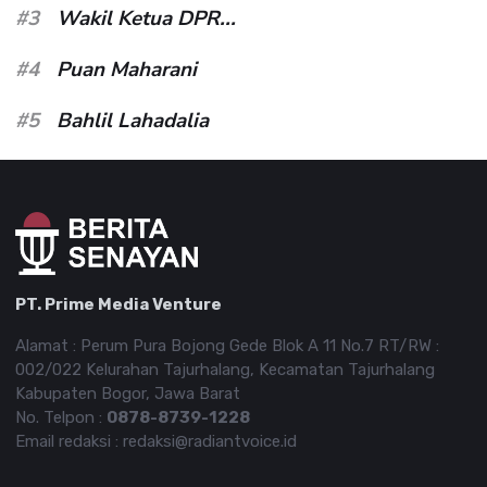
#3
Wakil Ketua DPR...
#4
Puan Maharani
#5
Bahlil Lahadalia
PT. Prime Media Venture
Alamat : Perum Pura Bojong Gede Blok A 11 No.7 RT/RW :
002/022 Kelurahan Tajurhalang, Kecamatan Tajurhalang
Kabupaten Bogor, Jawa Barat
No. Telpon :
0878-8739-1228
Email redaksi : redaksi@radiantvoice.id