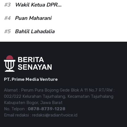
#3
Wakil Ketua DPR...
#4
Puan Maharani
#5
Bahlil Lahadalia
PT. Prime Media Venture
Alamat : Perum Pura Bojong Gede Blok A 11 No.7 RT/RW :
002/022 Kelurahan Tajurhalang, Kecamatan Tajurhalang
Kabupaten Bogor, Jawa Barat
No. Telpon :
0878-8739-1228
Email redaksi : redaksi@radiantvoice.id