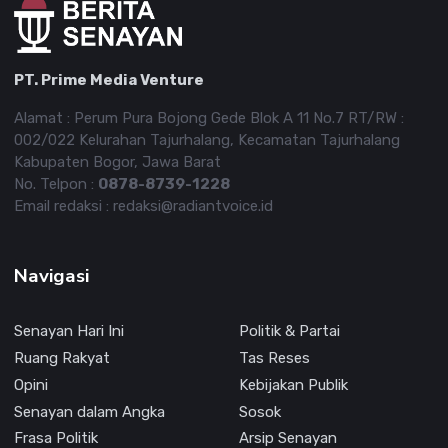
PT. Prime Media Venture
Alamat : Perum Pura Bojong Gede Blok A 11 No.7 RT/RW :
002/022 Kelurahan Tajurhalang, Kecamatan Tajurhalang
Kabupaten Bogor, Jawa Barat
No. Telpon :
0878-8739-1228
Email redaksi : redaksi@radiantvoice.id
Navigasi
Senayan Hari Ini
Politik & Partai
Ruang Rakyat
Tas Reses
Opini
Kebijakan Publik
Senayan dalam Angka
Sosok
Frasa Politik
Arsip Senayan