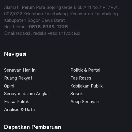
Alamat : Perum Pura Bojong Gede Blok A 11 No.7 RT/RW :
002/022 Kelurahan Tajurhalang, Kecamatan Tajurhalang
Kabupaten Bogor, Jawa Barat
No. Telpon :
0878-8739-1228
Email redaksi : redaksi@radiantvoice.id
Navigasi
Senayan Hari Ini
Politik & Partai
Ruang Rakyat
Tas Reses
Opini
Kebijakan Publik
Senayan dalam Angka
Sosok
Frasa Politik
Arsip Senayan
Analisis & Data
Dapatkan Pembaruan