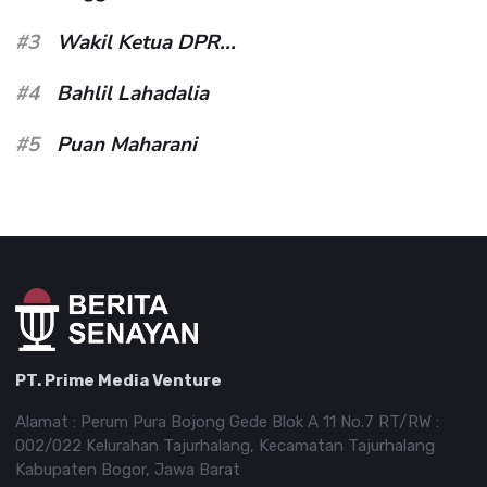
#3
Wakil Ketua DPR...
#4
Bahlil Lahadalia
#5
Puan Maharani
PT. Prime Media Venture
Alamat : Perum Pura Bojong Gede Blok A 11 No.7 RT/RW :
002/022 Kelurahan Tajurhalang, Kecamatan Tajurhalang
Kabupaten Bogor, Jawa Barat