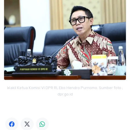
Wakil Ketua Komisi VI DPR RI, Eko Hendro Purnomo. Sumber foto ;
dpr.go.id