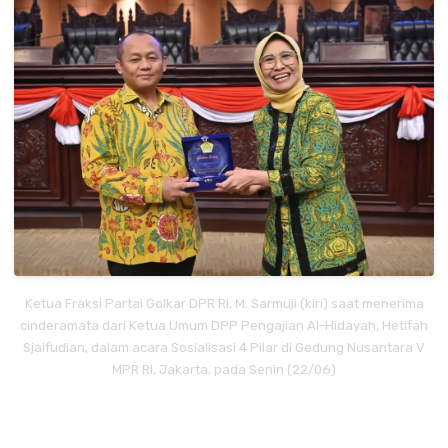
Ketua Fraksi Partai Golkar DPR RI, M. Sarmuji (kiri) saat menerima
cinderamata dari Ketua Umum DPP Pengajian Al-Hidayah, Hetifah
Sjaifudian, dalam acara Sosialisasi 4 Pilar di Gedung Nusantara V
MPR RI, Jakarta, pada Senin (22/06)