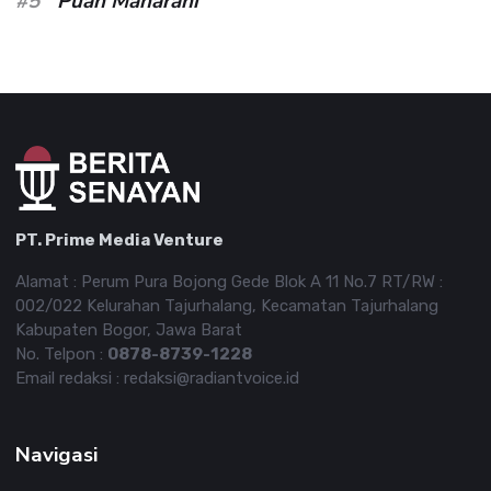
#5
Puan Maharani
PT. Prime Media Venture
Alamat : Perum Pura Bojong Gede Blok A 11 No.7 RT/RW :
002/022 Kelurahan Tajurhalang, Kecamatan Tajurhalang
Kabupaten Bogor, Jawa Barat
No. Telpon :
0878-8739-1228
Email redaksi : redaksi@radiantvoice.id
Navigasi