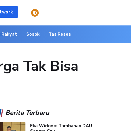
twork
 Rakyat
Sosok
Tas Reses
rga Tak Bisa
Berita Terbaru
Eka Widodo: Tambahan DAU
Segera Cair,...