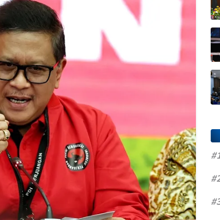
#
#
#