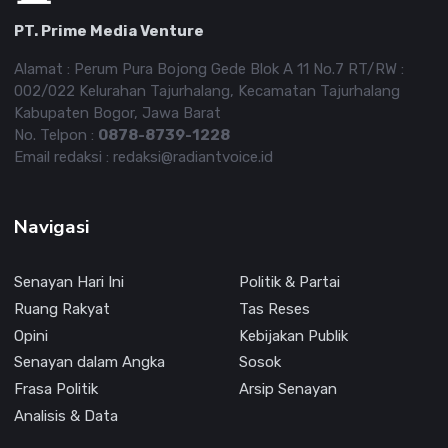
PT. Prime Media Venture
Alamat : Perum Pura Bojong Gede Blok A 11 No.7 RT/RW :
002/022 Kelurahan Tajurhalang, Kecamatan Tajurhalang
Kabupaten Bogor, Jawa Barat
No. Telpon :
0878-8739-1228
Email redaksi : redaksi@radiantvoice.id
Navigasi
Senayan Hari Ini
Politik & Partai
Ruang Rakyat
Tas Reses
Opini
Kebijakan Publik
Senayan dalam Angka
Sosok
Frasa Politik
Arsip Senayan
Analisis & Data