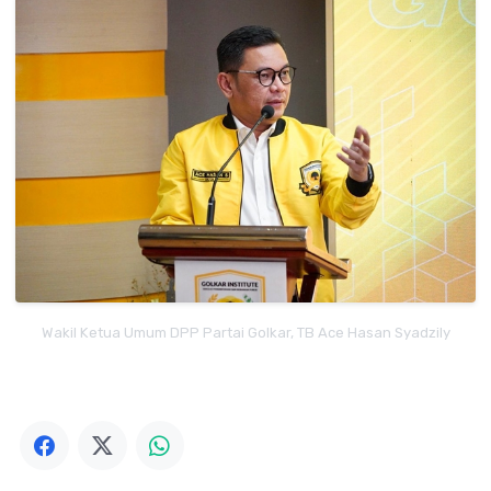
Wakil Ketua Umum DPP Partai Golkar, TB Ace Hasan Syadzily