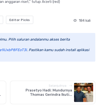
n anggaran riset,” tutup Arzeti (red)
Editor Picks
184 kali
lmu. Pilih saluran andalanmu akses berita
e1iUxbP8FEoT3I
. Pastikan kamu sudah install aplikasi
Selanjutnya
Prasetyo Hadi: Mundurnya
.
Thomas Gerindra Ikuti...