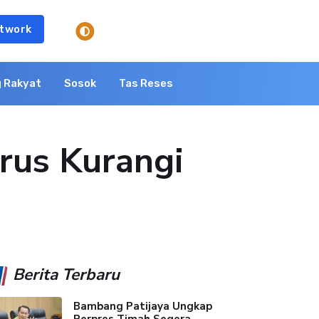
twork
 Rakyat
Sosok
Tas Reses
arus Kurangi
Berita Terbaru
Bambang Patijaya Ungkap
Perpres Timah Segera...