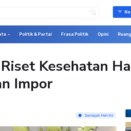
Ne
ata
Politik & Partai
Frasa Politik
Opini
Ruang
: Riset Kesehatan H
an Impor
Senayan Hari Ini