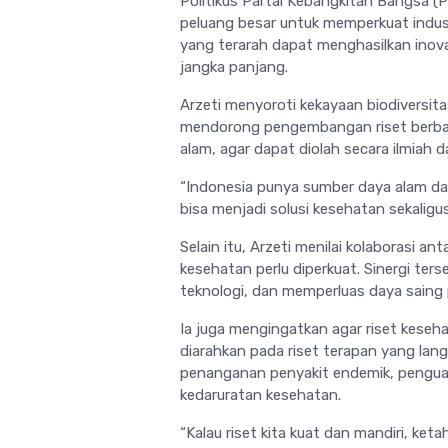
Politikus Partai Kebangkitan Bangsa (
peluang besar untuk memperkuat indust
yang terarah dapat menghasilkan inova
jangka panjang.
Arzeti menyoroti kekayaan biodiversit
mendorong pengembangan riset berbasi
alam, agar dapat diolah secara ilmiah 
“Indonesia punya sumber daya alam dan 
bisa menjadi solusi kesehatan sekaligu
Selain itu, Arzeti menilai kolaborasi an
kesehatan perlu diperkuat. Sinergi terse
teknologi, dan memperluas daya saing p
Ia juga mengingatkan agar riset keseha
diarahkan pada riset terapan yang la
penanganan penyakit endemik, penguat
kedaruratan kesehatan.
“Kalau riset kita kuat dan mandiri, ket