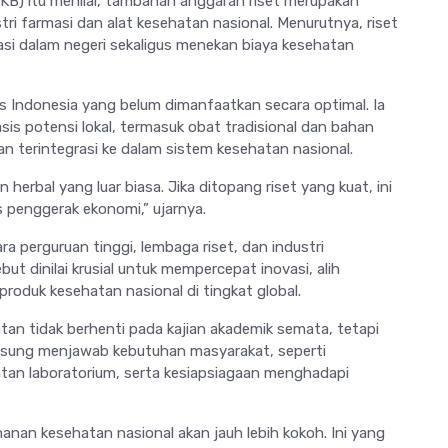
PKB) itu menilai, tambahan anggaran riset merupakan
ri farmasi dan alat kesehatan nasional. Menurutnya, riset
si dalam negeri sekaligus menekan biaya kesehatan
as Indonesia yang belum dimanfaatkan secara optimal. Ia
s potensi lokal, termasuk obat tradisional dan bahan
dan terintegrasi ke dalam sistem kesehatan nasional.
herbal yang luar biasa. Jika ditopang riset yang kuat, ini
s penggerak ekonomi,” ujarnya.
tara perguruan tinggi, lembaga riset, dan industri
but dinilai krusial untuk mempercepat inovasi, alih
roduk kesehatan nasional di tingkat global.
tan tidak berhenti pada kajian akademik semata, tetapi
ngsung menjawab kebutuhan masyarakat, seperti
an laboratorium, serta kesiapsiagaan menghadapi
ahanan kesehatan nasional akan jauh lebih kokoh. Ini yang