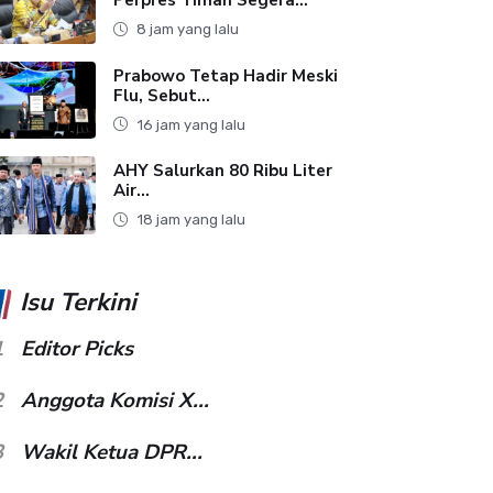
8 jam yang lalu
Prabowo Tetap Hadir Meski
Flu, Sebut...
16 jam yang lalu
AHY Salurkan 80 Ribu Liter
Air...
18 jam yang lalu
Isu Terkini
1
Editor Picks
2
Anggota Komisi X...
3
Wakil Ketua DPR...