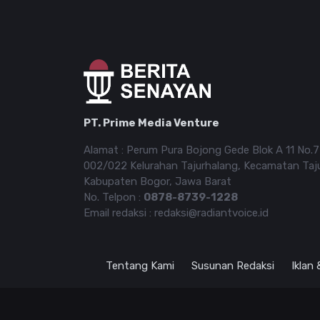
PT. Prime Media Venture
Alamat : Perum Pura Bojong Gede Blok A 11 No.
002/022 Kelurahan Tajurhalang, Kecamatan Taj
Kabupaten Bogor, Jawa Barat
No. Telpon :
0878-8739-1228
Email redaksi : redaksi@radiantvoice.id
Tentang Kami
Susunan Redaksi
Iklan