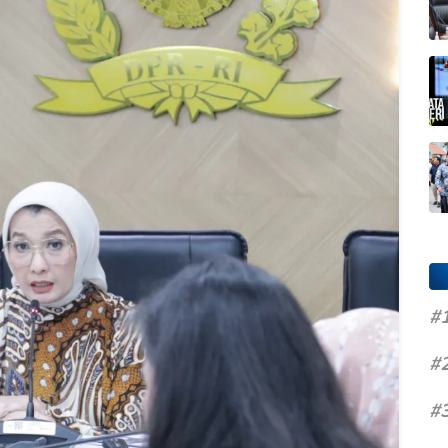
#
#
#