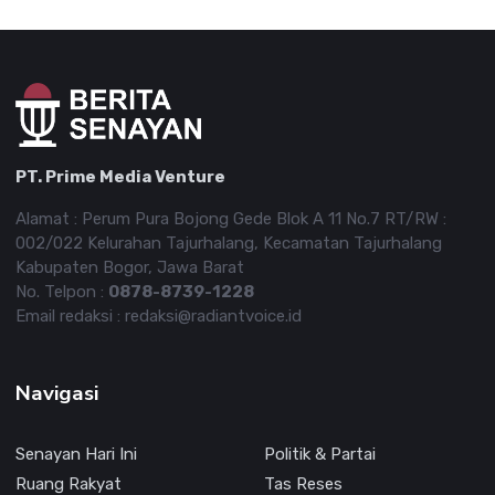
PT. Prime Media Venture
Alamat : Perum Pura Bojong Gede Blok A 11 No.7 RT/RW :
002/022 Kelurahan Tajurhalang, Kecamatan Tajurhalang
Kabupaten Bogor, Jawa Barat
No. Telpon :
0878-8739-1228
Email redaksi : redaksi@radiantvoice.id
Navigasi
Senayan Hari Ini
Politik & Partai
Ruang Rakyat
Tas Reses