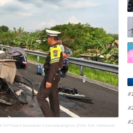
#
#
#
i Tol Paspro tewaskan 2 penumpangnya. (Foto: Dok. Istimewa).