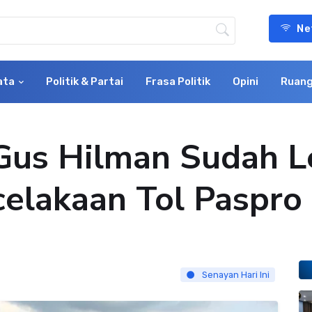
Ne
ata
Politik & Partai
Frasa Politik
Opini
Ruang
 Gus Hilman Sudah 
celakaan Tol Paspro
Senayan Hari Ini