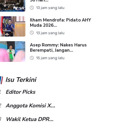
13 jam yang lalu
Ilham Mendrofa: Pidato AHY
Muda 2026...
13 jam yang lalu
Asep Rommy: Nakes Harus
Berempati, Jangan...
15 jam yang lalu
Isu Terkini
1
Editor Picks
2
Anggota Komisi X...
3
Wakil Ketua DPR...