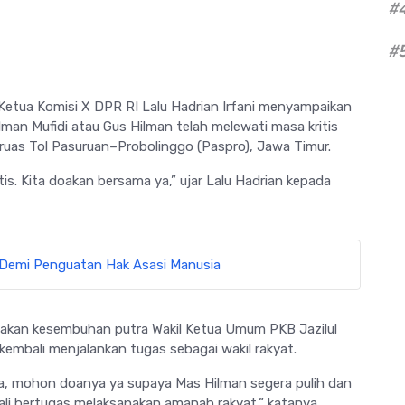
#
#
 Ketua Komisi X DPR RI
Lalu Hadrian Irfani
menyampaikan
man Mufidi
atau Gus Hilman telah melewati masa kritis
ruas Tol Pasuruan–Probolinggo (Paspro), Jawa Timur.
tis. Kita doakan bersama ya,” ujar Lalu Hadrian kepada
 Demi Penguatan Hak Asasi Manusia
akan kesembuhan putra Wakil Ketua Umum PKB Jazilul
kembali menjalankan tugas sebagai wakil rakyat.
aja, mohon doanya ya supaya Mas Hilman segera pulih dan
ali bertugas melaksanakan amanah rakyat,” katanya.