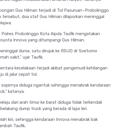
bongan Gus Hilman terjadi di Tol Pasuruan–Probolinggo
 tersebut, dua staf Gus Hilman dilaporkan meninggal
Najwa.
s Polres Probolinggo Kota
Aipda Taufik
mengatakan
Toyota Innova yang ditumpangi Gus Hilman.
eninggal dunia, satu dirujuk ke RSUD dr Soetomo
ah sakit,” ujar Taufik.
entara kecelakaan terjadi akibat pengemudi kehilangan
 di jalur cepat tol.
u sopirnya diduga ngantuk sehingga menabrak kendaraan
k,” katanya.
laju dari arah timur ke barat diduga tidak terkendali
lakang dump truck yang berada di lajur kiri.
belah kiri, sehingga kendaraan Innova menabrak bak
ambah Taufik.