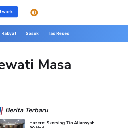
twork
 Rakyat
Sosok
Tas Reses
Lewati Masa
Berita Terbaru
Hazero: Skorsing Tio Aliansyah
90 Hari...