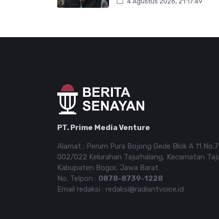
4 Agustus 2026, 21:17:49
PT. Prime Media Venture
Alamat : Perum Pura Bojong Gede Blok A 11 No.
002/022 Kelurahan Tajurhalang, Kecamatan Taj
Kabupaten Bogor, Jawa Barat
No. Telpon :
0878-8739-1228
Email redaksi : redaksi@radiantvoice.id