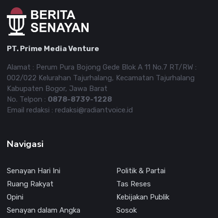
PT. Prime Media Venture
Alamat : Perum Pura Bojong Gede Blok A 11 No.7 RT/RW :
002/022 Kelurahan Tajurhalang, Kecamatan Tajurhalang
Kabupaten Bogor, Jawa Barat
No. Telpon :
0878-8739-1228
Email redaksi : redaksi@radiantvoice.id
Navigasi
Senayan Hari Ini
Politik & Partai
Ruang Rakyat
Tas Reses
Opini
Kebijakan Publik
Senayan dalam Angka
Sosok