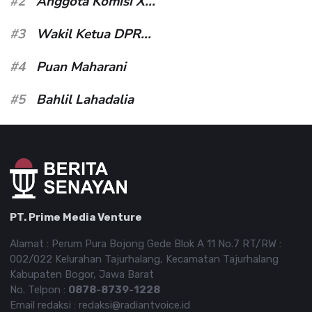
#2
Anggota Komisi X...
#3
Wakil Ketua DPR...
#4
Puan Maharani
#5
Bahlil Lahadalia
PT. Prime Media Venture
Alamat : Perum Pura Bojong Gede Blok A 11 No.7 RT/RW :
002/022 Kelurahan Tajurhalang, Kecamatan Tajurhalang
Kabupaten Bogor, Jawa Barat
No. Telpon :
0878-8739-1228
Email redaksi : redaksi@radiantvoice.id