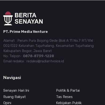
PT. Prime Media Venture
Alamat : Perum Pura Bojong Gede Blok A 11 No.7 RT/RW :
002/022 Kelurahan Tajurhalang, Kecamatan Tajurhalang
Kabupaten Bogor, Jawa Barat
No. Telpon :
0878-8739-1228
Email redaksi : redaksi@radiantvoice.id
Navigasi
Senayan Hari Ini
Politik & Partai
Ruang Rakyat
Tas Reses
Opini
Kebijakan Publik