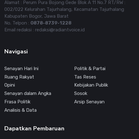
Alamat : Perum Pura Bojong Gede Blok A 11 No.7 RT/RW :
002/022 Kelurahan Tajurhalang, Kecamatan Tajurhalang
Kabupaten Bogor, Jawa Barat
No. Telpon :
0878-8739-1228
Email redaksi : redaksi@radiantvoice.id
Navigasi
Senayan Hari Ini
Politik & Partai
Ruang Rakyat
Tas Reses
Opini
Kebijakan Publik
Senayan dalam Angka
Sosok
Frasa Politik
Arsip Senayan
Analisis & Data
Dapatkan Pembaruan