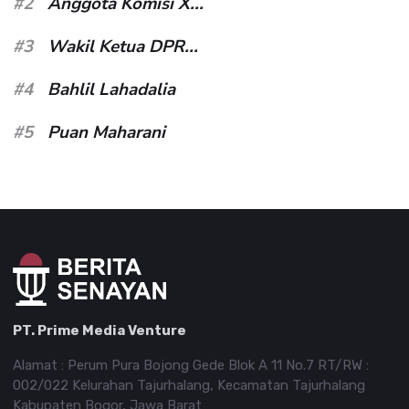
#2
Anggota Komisi X...
#3
Wakil Ketua DPR...
#4
Bahlil Lahadalia
#5
Puan Maharani
PT. Prime Media Venture
Alamat : Perum Pura Bojong Gede Blok A 11 No.7 RT/RW :
002/022 Kelurahan Tajurhalang, Kecamatan Tajurhalang
Kabupaten Bogor, Jawa Barat