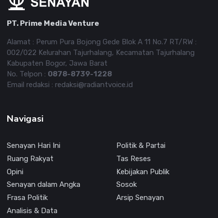
PT. Prime Media Venture
Alamat : Perum Pura Bojong Gede Blok A 11 No.7 RT/RW :
002/022 Kelurahan Tajurhalang, Kecamatan Tajurhalang
Kabupaten Bogor, Jawa Barat
No. Telpon :
0878-8739-1228
Email redaksi : redaksi@radiantvoice.id
Navigasi
Senayan Hari Ini
Politik & Partai
Ruang Rakyat
Tas Reses
Opini
Kebijakan Publik
Senayan dalam Angka
Sosok
Frasa Politik
Arsip Senayan
Analisis & Data