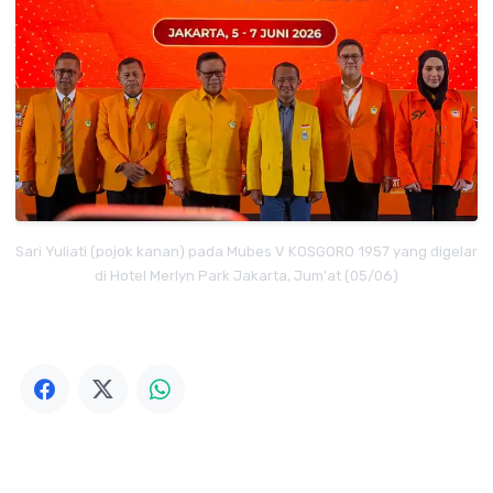
Sari Yuliati (pojok kanan) pada Mubes V KOSGORO 1957 yang digelar
di Hotel Merlyn Park Jakarta, Jum'at (05/06)