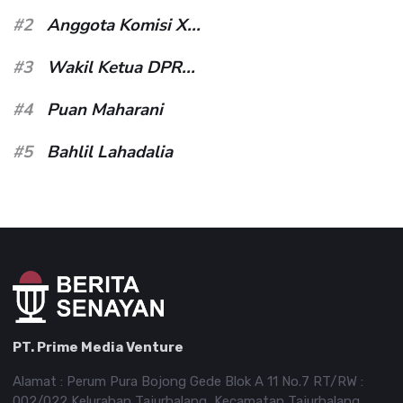
#2
Anggota Komisi X...
#3
Wakil Ketua DPR...
#4
Puan Maharani
#5
Bahlil Lahadalia
PT. Prime Media Venture
Alamat : Perum Pura Bojong Gede Blok A 11 No.7 RT/RW :
002/022 Kelurahan Tajurhalang, Kecamatan Tajurhalang