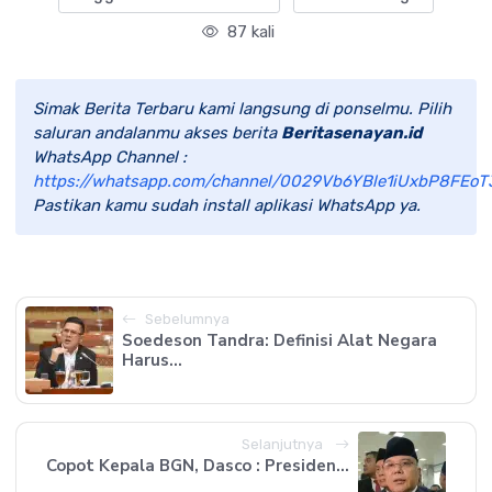
87 kali
Simak Berita Terbaru kami langsung di ponselmu. Pilih
saluran andalanmu akses berita
Beritasenayan.id
WhatsApp Channel :
https://whatsapp.com/channel/0029Vb6YBle1iUxbP8FEoT
Pastikan kamu sudah install aplikasi WhatsApp ya.
Sebelumnya
Soedeson Tandra: Definisi Alat Negara
Harus...
Selanjutnya
Copot Kepala BGN, Dasco : Presiden...