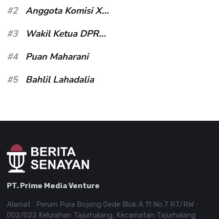
#2
Anggota Komisi X...
#3
Wakil Ketua DPR...
#4
Puan Maharani
#5
Bahlil Lahadalia
PT. Prime Media Venture
Alamat : Perum Pura Bojong Gede Blok A 11 No.7 RT/RW :
002/022 Kelurahan Tajurhalang, Kecamatan Tajurhalang