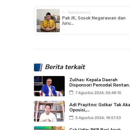
Sebelumnya
Pak JK, Sosok Negarawan dan
Juru...
Berita terkait
Zulhas: Kepala Daerah
Disponsori Pemodal Rentan.
7 Agustus 2026, 06:48:15
Adi Prayitno: Golkar Tak Ak
Oposisi,...
5 Agustus 2026, 18:57:53
Cak Udin: PKB Beri Anak