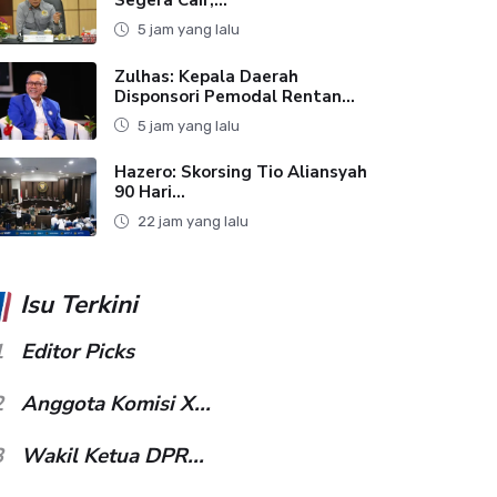
5 jam yang lalu
Zulhas: Kepala Daerah
Disponsori Pemodal Rentan...
5 jam yang lalu
Hazero: Skorsing Tio Aliansyah
90 Hari...
22 jam yang lalu
Isu Terkini
1
Editor Picks
2
Anggota Komisi X...
3
Wakil Ketua DPR...