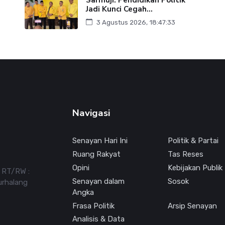
Jadi Kunci Cegah...
3 Agustus 2026, 18:47:33
Navigasi
Senayan Hari Ini
Politik & Partai
Ruang Rakyat
Tas Reses
Opini
Kebijakan Publik
7 RT/RW :
Senayan dalam
Sosok
urhalang
Angka
Frasa Politik
Arsip Senayan
Analisis & Data