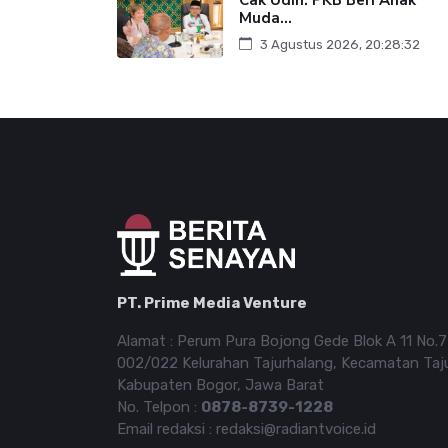
Muda...
3 Agustus 2026, 20:28:32
PT. Prime Media Venture
Alamat : Perum Pura Bojong Gede Blok A 11 No.
002/022 Kelurahan Tajurhalang, Kecamatan Taj
Kabupaten Bogor, Jawa Barat
No. Telpon :
0878-8739-1228
Email redaksi : redaksi@radiantvoice.id