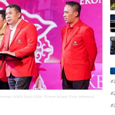
#
#
imnas I SOKSI Tahun 2026, Tb Iman Aryadi. (Foto: Istimewa)
#