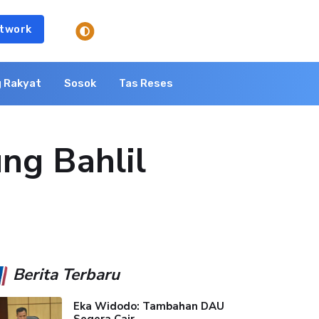
twork
 Rakyat
Sosok
Tas Reses
ng Bahlil
Berita Terbaru
Eka Widodo: Tambahan DAU
Segera Cair,...