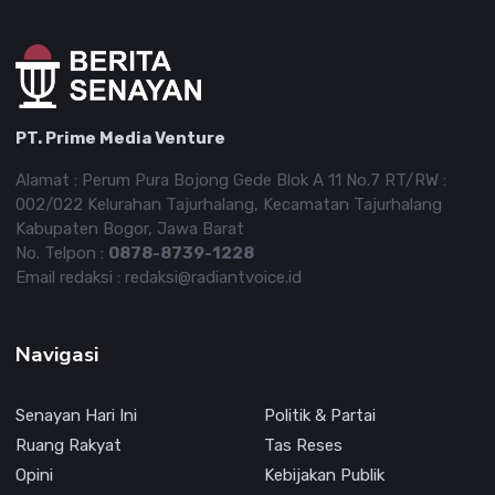
PT. Prime Media Venture
Alamat : Perum Pura Bojong Gede Blok A 11 No.7 RT/RW :
002/022 Kelurahan Tajurhalang, Kecamatan Tajurhalang
Kabupaten Bogor, Jawa Barat
No. Telpon :
0878-8739-1228
Email redaksi : redaksi@radiantvoice.id
Navigasi
Senayan Hari Ini
Politik & Partai
Ruang Rakyat
Tas Reses
Opini
Kebijakan Publik