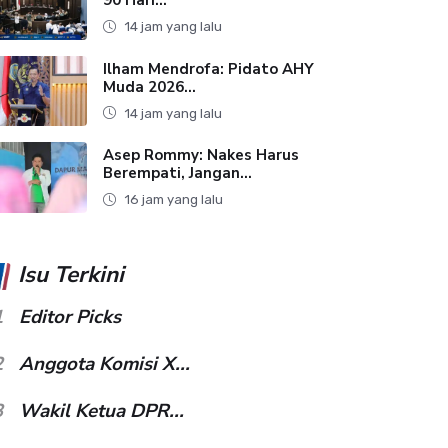
14 jam yang lalu
Ilham Mendrofa: Pidato AHY
Muda 2026...
14 jam yang lalu
Asep Rommy: Nakes Harus
Berempati, Jangan...
16 jam yang lalu
Isu Terkini
1
Editor Picks
2
Anggota Komisi X...
3
Wakil Ketua DPR...