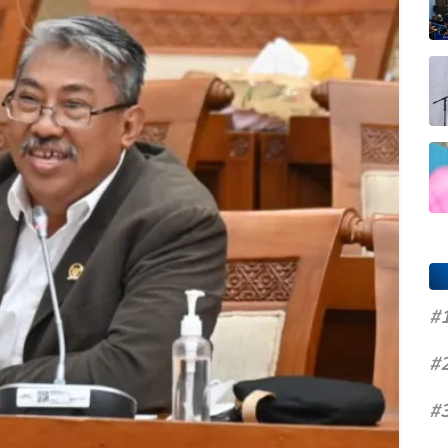
#
#
#