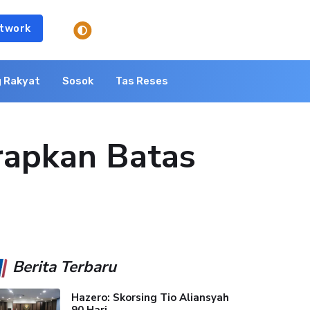
twork
 Rakyat
Sosok
Tas Reses
rapkan Batas
Berita Terbaru
Hazero: Skorsing Tio Aliansyah
90 Hari...