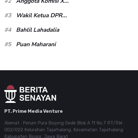
#2
Anggota Komisi X...
#3
Wakil Ketua DPR...
#4
Bahlil Lahadalia
#5
Puan Maharani
PT. Prime Media Venture
Alamat : Perum Pura Bojong Gede Blok A 11 No.7 RT/RW :
002/022 Kelurahan Tajurhalang, Kecamatan Tajurhalang
Kabupaten Bogor, Jawa Barat