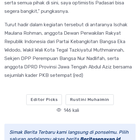
serta semua pihak di sini, saya optimistis Padasari bisa
segera bangkit,” pungkasnya.
Turut hadir dalam kegiatan tersebut di antaranya
Ischak
Maulana Rohman
, anggota
Dewan Perwakilan Rakyat
Republik Indonesia
dari
Partai Kebangkitan Bangsa
Eka
Widodo
, Wakil Wali Kota Tegal
Tazkiyatul Muthmainnah
,
Sekjen
DPP Perempuan Bangsa
Nur Nadlifah
, serta
anggota DPRD Provinsi Jawa Tengah
Abdul Aziz
bersama
sejumlah kader PKB setempat (red)
Editor Picks
Rustini Muhaimin
146 kali
Simak Berita Terbaru kami langsung di ponselmu. Pilih
saluran andalanmu akses berita
Beritasenayan.id