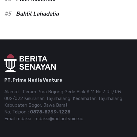
#5
Bahlil Lahadalia
PT. Prime Media Venture
Alamat : Perum Pura Bojong Gede Blok A 11 No.7 RT/RW :
002/022 Kelurahan Tajurhalang, Kecamatan Tajurhalang
Kabupaten Bogor, Jawa Barat
No. Telpon :
0878-8739-1228
Email redaksi : redaksi@radiantvoice.id