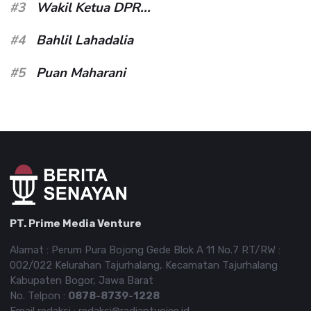
#3
Wakil Ketua DPR...
#4
Bahlil Lahadalia
#5
Puan Maharani
PT. Prime Media Venture
Alamat : Perum Pura Bojong Gede Blok A 11 No.7 RT/RW :
002/022 Kelurahan Tajurhalang, Kecamatan Tajurhalang
Kabupaten Bogor, Jawa Barat
No. Telpon :
0878-8739-1228
Email redaksi : redaksi@radiantvoice.id