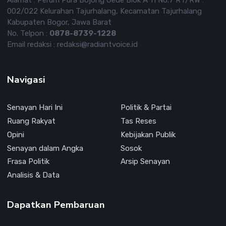
Alamat : Perum Pura Bojong Gede Blok A 11 No.7 RT/RW :
002/022 Kelurahan Tajurhalang, Kecamatan Tajurhalang
Kabupaten Bogor, Jawa Barat
No. Telpon :
0878-8739-1228
Email redaksi : redaksi@radiantvoice.id
Navigasi
Senayan Hari Ini
Politik & Partai
Ruang Rakyat
Tas Reses
Opini
Kebijakan Publik
Senayan dalam Angka
Sosok
Frasa Politik
Arsip Senayan
Analisis & Data
Dapatkan Pembaruan