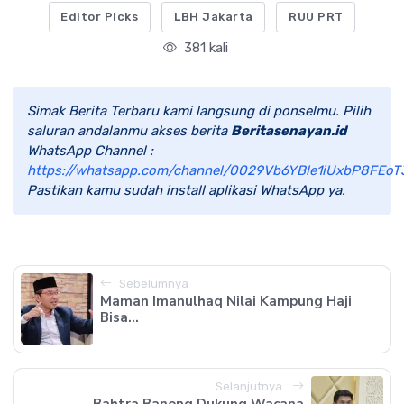
Editor Picks
LBH Jakarta
RUU PRT
381 kali
Simak Berita Terbaru kami langsung di ponselmu. Pilih
saluran andalanmu akses berita
Beritasenayan.id
WhatsApp Channel :
https://whatsapp.com/channel/0029Vb6YBle1iUxbP8FEoT
Pastikan kamu sudah install aplikasi WhatsApp ya.
Sebelumnya
Maman Imanulhaq Nilai Kampung Haji
Bisa...
Selanjutnya
Bahtra Banong Dukung Wacana